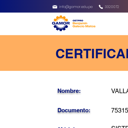
info@gamor.edu.pe
3320072
CERTIFICA
Nombre:
VALL
Documento:
7531