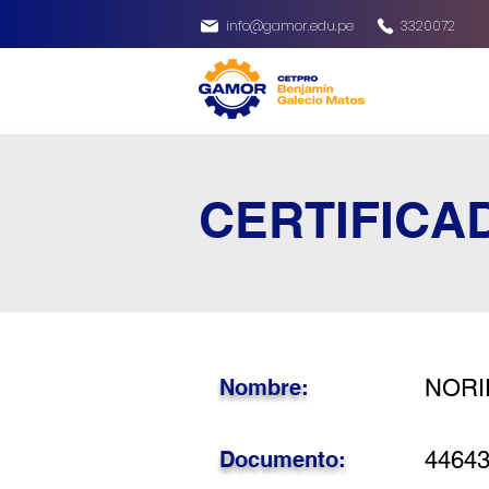
info@gamor.edu.pe
3320072
CERTIFICA
Nombre:
NORI
Documento:
4464