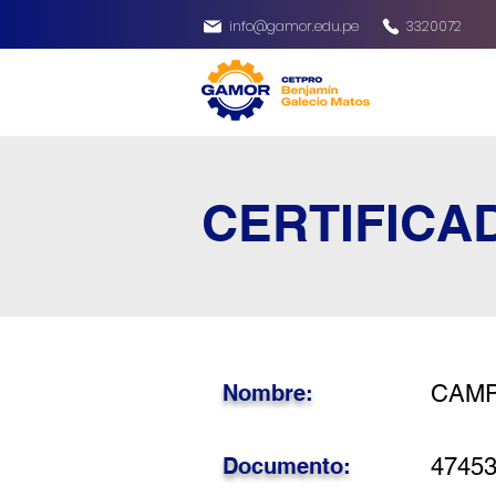
info@gamor.edu.pe
3320072
CERTIFICA
Nombre:
CAMP
Documento:
4745