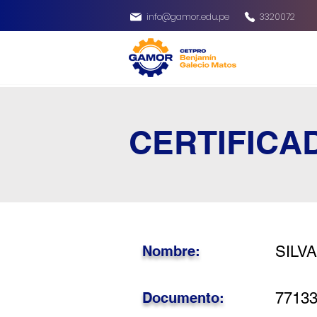
info@gamor.edu.pe
3320072
CERTIFICA
Nombre:
SILVA
Documento:
7713