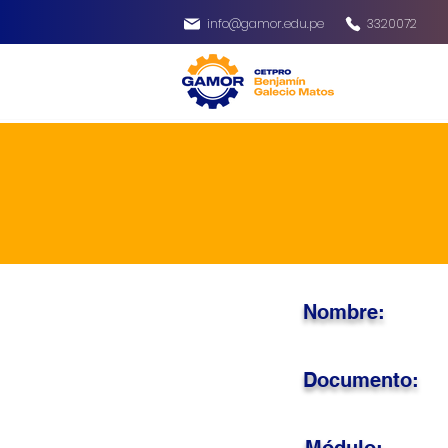
info@gamor.edu.pe
3320072
Nombre:
Documento: