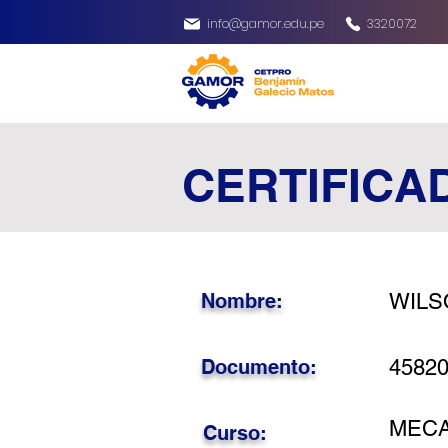
info@gamor.edu.pe
3320072
CERTIFICA
Nombre:
WILS
Documento:
4582
MECA
Curso: