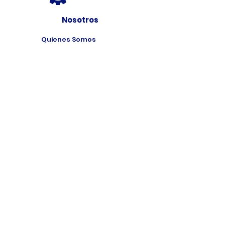
Nosotros
Quienes Somos
Misión y Visión
Premios
Programas
Programas de
Estudio
Cursos
Taller
Bolsa de Trabajo
Contacto
Formulario
Ubicación
Matrícula Online