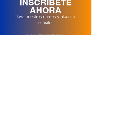
INSCRÍBETE
AHORA
Lleva nuestros cursos y alcanza
el éxito
VACANTES LIMITADAS
MATRICÚLATE AHORA
Síguenos en Redes
Contáctenos