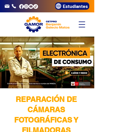
Estudiantes
info@gamor.edu.pe
3320072
REPARACIÓN DE
CÁMARAS
FOTOGRÁFICAS Y
FILMADORAS