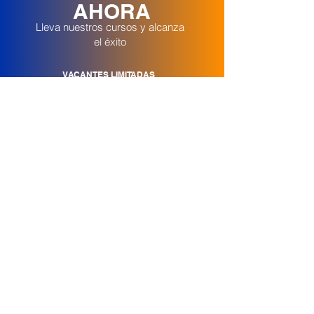
AHORA
Lleva nuestros cursos y alcanza
el éxito
VACANTES LIMITADAS
MATRICÚLATE AHORA
Síguenos en Redes
Contáctenos
Nosotros