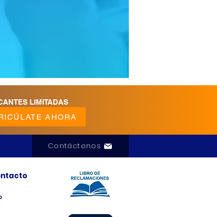
CANTES LIMITADAS
RICÚLATE AHORA
Contáctenos
ntacto
o