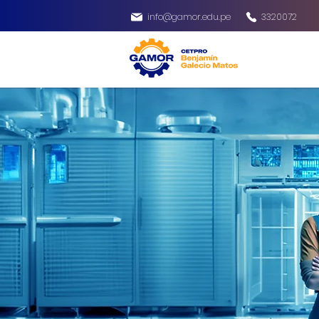
info@gamor.edu.pe
3320072