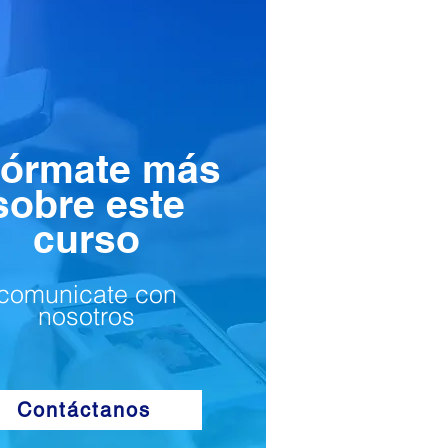
fórmate más
sobre este
curso
comunicate con
nosotros
Contáctanos