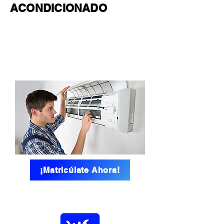
ACONDICIONADO
DURACIÓN: 3
MESES
CERTIFICACI
ÓN: MINEDU
¡Matricúlate Ahora!