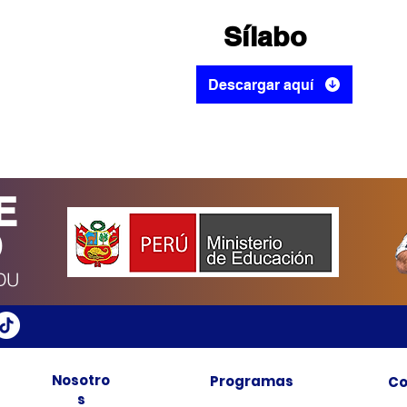
Sílabo
Descargar aquí
E
O
DU
Nosotro
Programas
Co
s