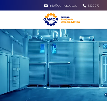
info@gamor.edu.pe
3320072