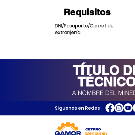
Requisitos
DNI/Pasaporte/Carnet de
extranjería.
TÍTULO D
TÉCNIC
A NOMBRE DEL MINE
Síguenos en Redes