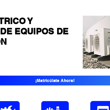
TRICO Y
DE EQUIPOS DE
ÓN
FICACIÓN: MINEDU
¡Matricúlate Ahora!