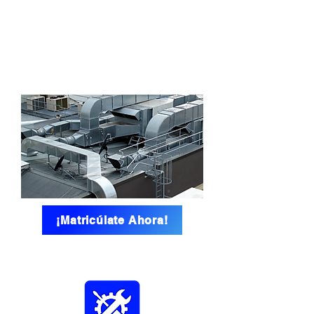
DURACIÓN: 3
MESES
CERTIFICACI
ÓN: MINEDU
¡Matricúlate Ahora!