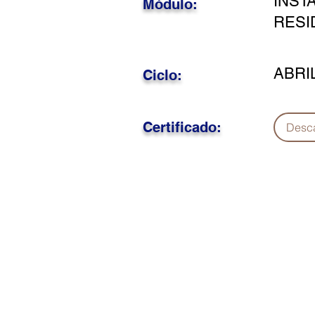
INST
Módulo:
RESI
ABRI
Ciclo:
Certificado:
Desc