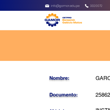
info@gamor.edu.pe
3320072
Nombre:
GARC
Documento:
2586