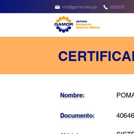
info@gamor.edu.pe
3320072
CERTIFICA
Nombre:
POMA
Documento:
4064