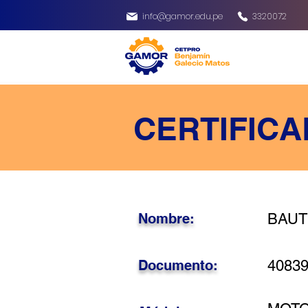
info@gamor.edu.pe
3320072
CERTIFICA
Nombre:
BAUTI
Documento:
4083