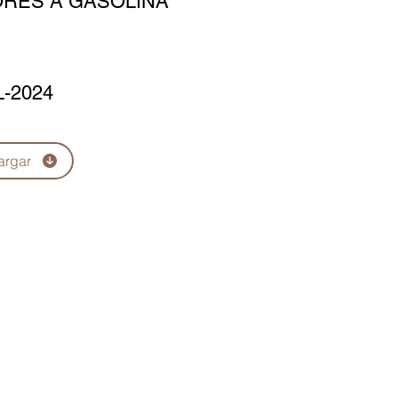
RES A GASOLINA
L-2024
argar