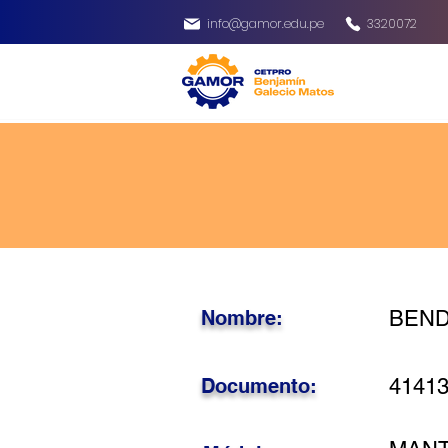
info@gamor.edu.pe
3320072
Nombre:
BENDE
Documento:
4141