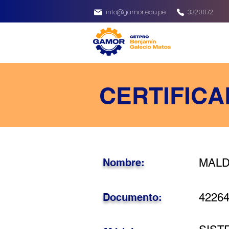
info@gamor.edu.pe
3320072
CERTIFICA
Nombre:
MALD
Documento:
4226