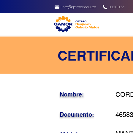
info@gamor.edu.pe
3320072
CERTIFICA
Nombre:
CORD
Documento:
4658