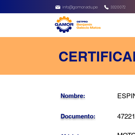
info@gamor.edu.pe
3320072
CERTIFICA
Nombre:
ESPIN
Documento:
4722