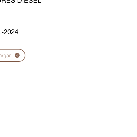
RES DIESEL
L-2024
argar