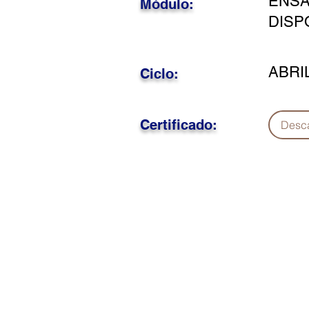
ENSA
Módulo:
DISP
ABRI
Ciclo:
Certificado:
Desc