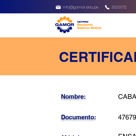
info@gamor.edu.pe
3320072
CERTIFICA
Nombre:
CABA
Documento:
4767