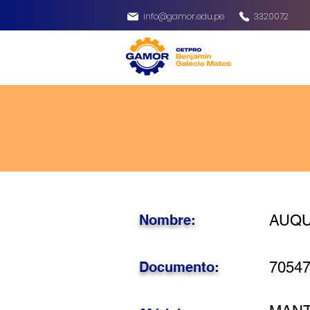
info@gamor.edu.pe
3320072
Nombre:
AUQUE
Documento:
7054