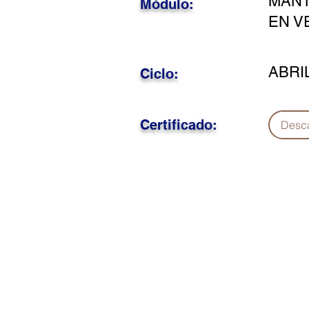
MANT
Módulo:
EN V
ABRI
Ciclo:
Certificado:
Desc