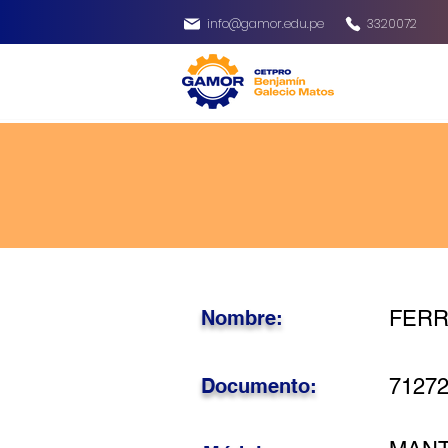
info@gamor.edu.pe
3320072
Nombre:
FERR
Documento:
7127