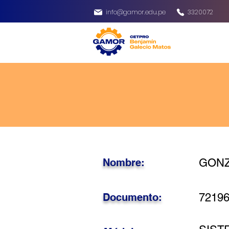
info@gamor.edu.pe
3320072
Nombre:
GONZ
Documento:
7219