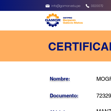
info@gamor.edu.pe
3320072
CERTIFICA
Nombre:
MOGR
Documento:
7232