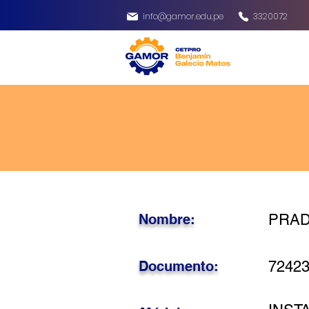
info@gamor.edu.pe
3320072
Nombre:
PRAD
Documento:
7242