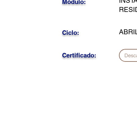
INST
Módulo:
RESI
ABRI
Ciclo:
Certificado:
Desc