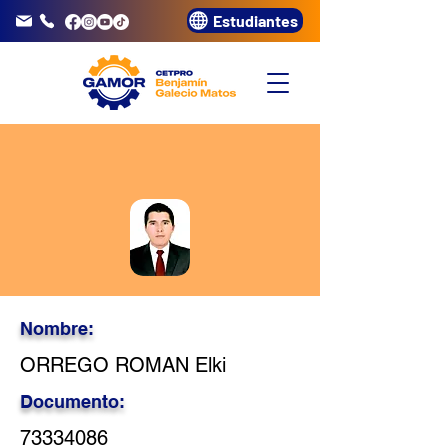
Estudiantes
info@gamor.edu.pe
3320072
Nombre:
ORREGO ROMAN Elki
Documento:
73334086