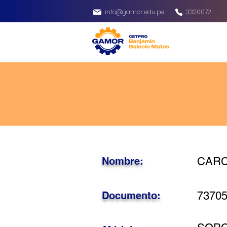
info@gamor.edu.pe
3320072
Nombre:
CARC
Documento:
7370