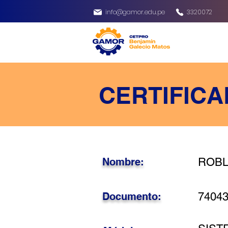
info@gamor.edu.pe
3320072
CERTIFICA
Nombre:
ROBL
Documento:
7404