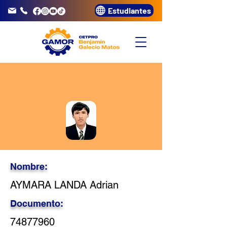
Estudiantes
info@gamor.edu.pe
3320072
Nombre:
AYMARA LANDA Adrian
Documento:
74877960