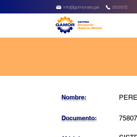
info@gamor.edu.pe
3320072
Nombre:
PEREZ
Documento:
7580