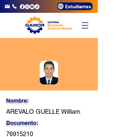
Estudiantes
info@gamor.edu.pe
3320072
Nombre:
AREVALO GUELLE William
Documento:
76915210