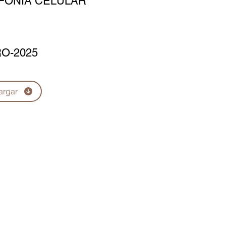
FONIA CELULAR
O-2025
argar