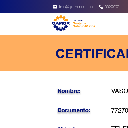
info@gamor.edu.pe
3320072
CERTIFICA
Nombre:
VASQ
Documento:
7727