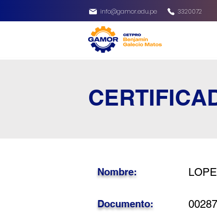
info@gamor.edu.pe
3320072
CERTIFICA
Nombre:
LOPE
Documento:
0028