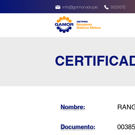
info@gamor.edu.pe
3320072
CERTIFICA
Nombre:
RANG
Documento:
0038