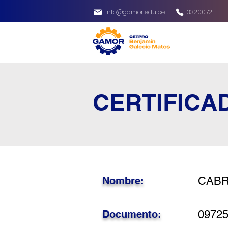
info@gamor.edu.pe
3320072
CERTIFICA
Nombre:
CABR
Documento:
0972