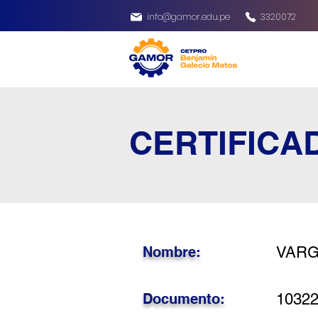
info@gamor.edu.pe
3320072
CERTIFICA
Nombre:
VARG
Documento:
1032