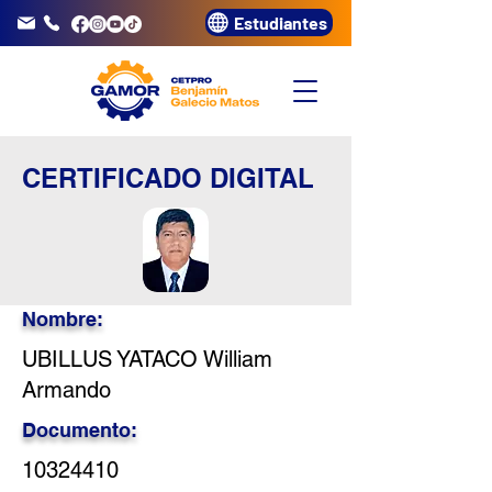
Estudiantes
info@gamor.edu.pe
3320072
CERTIFICADO DIGITAL
Nombre:
UBILLUS YATACO William
Armando
Documento:
10324410