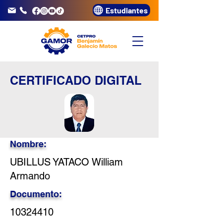
Estudiantes
info@gamor.edu.pe
3320072
CERTIFICADO DIGITAL
Nombre:
UBILLUS YATACO William
Armando
Documento:
10324410