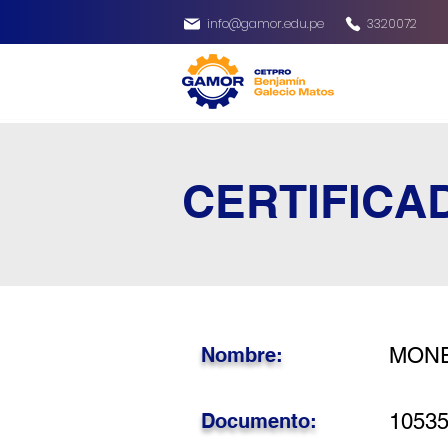
info@gamor.edu.pe
3320072
CERTIFICA
Nombre:
MONE
Documento:
1053