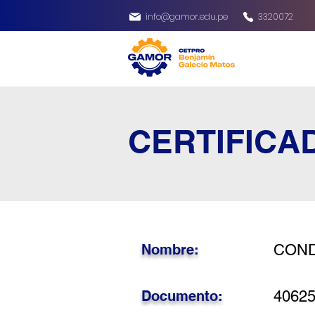
info@gamor.edu.pe
3320072
CERTIFICA
Nombre:
COND
Documento:
4062