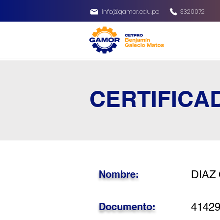
info@gamor.edu.pe
3320072
CERTIFICA
Nombre:
DIAZ
Documento:
4142