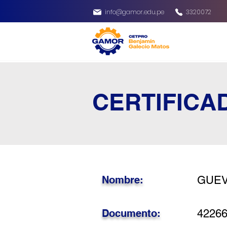
info@gamor.edu.pe
3320072
CERTIFICA
Nombre:
GUEV
Documento:
4226