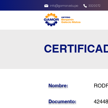
info@gamor.edu.pe
3320072
CERTIFICA
Nombre:
RODR
Documento:
4244