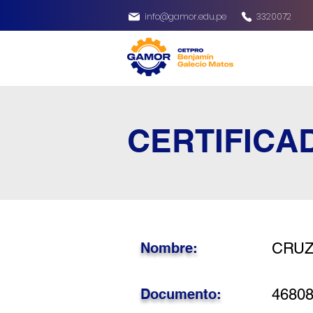
info@gamor.edu.pe
3320072
CERTIFICA
Nombre:
CRUZ
Documento:
4680