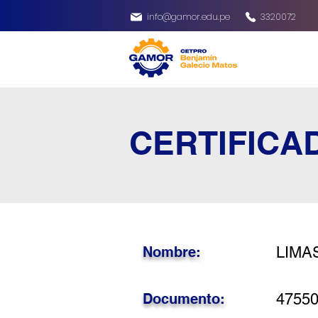
info@gamor.edu.pe
3320072
CERTIFICA
Nombre:
LIMA
Documento:
4755