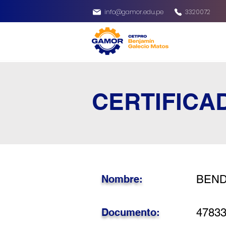
info@gamor.edu.pe
3320072
CERTIFICA
Nombre:
BENDE
Documento:
4783