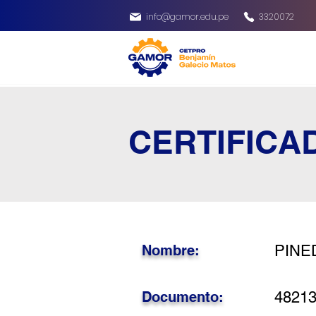
info@gamor.edu.pe
3320072
CERTIFICA
Nombre:
PINE
Documento:
4821