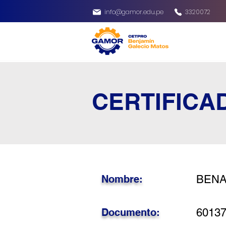
info@gamor.edu.pe
3320072
CERTIFICA
Nombre:
BENA
Documento:
6013