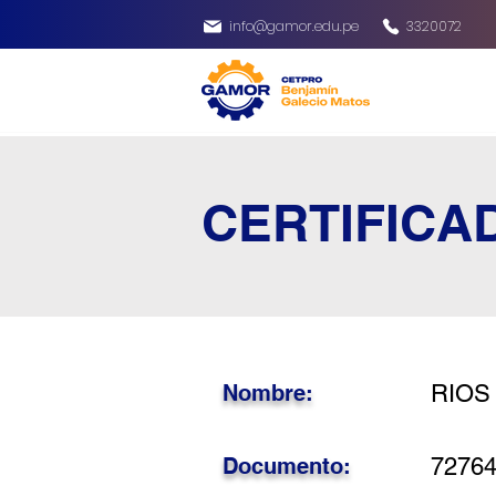
info@gamor.edu.pe
3320072
CERTIFICA
Nombre:
RIOS 
Documento:
7276